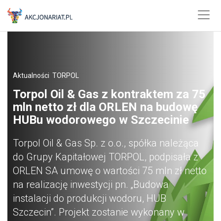
Aktualności
TORPOL
Torpol Oil & Gas z kontraktem za 75
mln netto zł dla ORLEN na budowę
HUBu wodorowego w Szczecinie
Torpol Oil & Gas Sp. z o.o., spółka należąca
do Grupy Kapitałowej TORPOL, podpisała z
ORLEN SA umowę o wartości 75 mln zł netto
na realizację inwestycji pn. „Budowa
instalacji do produkcji wodoru, HUB
Szczecin”. Projekt zostanie wykonany w